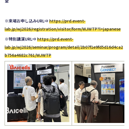
望
※来場お申し込みURL⇒
https://prd.event-
lab.jp/wj2026/registration/visitor/form/WJWTP?l=japanese
※特別講演URL⇒
https://prd.event-
lab.jp/wj2026/seminar/program/detail/2b07f1e9fd5d16d4ca2
b756a4682c761/WJWTP